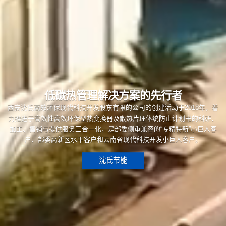
低碳热管理解决方案的先行者
西安沈氏高效环保现代科技开发股东有限的公司的创建活动于2018年，着
力推进于高效性高效环保型热变换器及散热片理体统防止计划书的科研、
加工、售销与提供服务三合一化，是部委侧重兼容的“专精特新”小巨人客
户、部委高新区水平客户和云南省现代科技开发小巨人客户。
沈氏节能