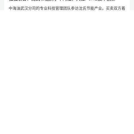
中海油武汉分司的专业科技管理团队参访沈氏节能产业。买卖双方着
力数码打印电线条式热交换器（PCHE）的科技自主创新与运用展开
了为限一周的深层次互动交流与论述。
2024/10/25
公司资讯
硬核实力，品质为先：沈氏节能斩获两项行业大奖
沈氏科学技术在三个服务行业话动中所获荣誉。
2024/9/27
产学研深度融合 | 沈氏节能全资子公司微智源首届微化工暑期实训完美落幕
2024/9/16
再获国家级认可 | 沈氏节能成功入选国家鼓励发展的重大环保技术装备目录
2024/9/14
谋定后动 笃行致远 | 沈氏节能战略研讨工作坊暨战略规划培训启动会召开
2024/9/14
“融慧创新”再获肯，“生态科技”启新程 | 沈氏节能顺利通过国家级专精特新“小巨人”企业复核
2024/9/6