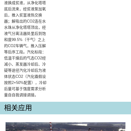
液换成贫液，从净化塔塔
底后流来，经贫液泵加氧
后，推入贫富液热交换
器；解吸出的CO2连在水
水珠从净化塔塔顶出，经
液气分离法器处里后到饱
和度99.5%（干气）之上
的CO2车辆气，推入压解
等后序工段。汽化标段：
低温干燥后的气态CO2经
减小、蒸发器冷却后、冷
疑等途径汽化冷却后为液
体状态CO2（汽化撬假设
按照2×50%配置），冷却
后量可基于强度需求分析
量自自我调接调接。
相关应用