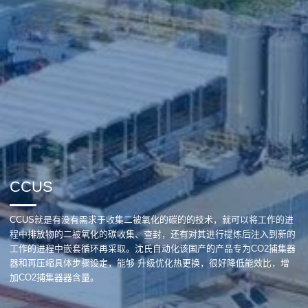
CCUS
CCUS就是有没有需求于收集二被氧化的碳的的技术，就可以将工作的进
程中排放物的二被氧化的碳收集、查封，还有对其进行提炼后注入到新的
工作的进程中嵌套循环再采取。沈氏自动化该国产的产品专为CO2捕集器
器和再压缩具体步骤设定，能够 升级优化热更换，很好降低能效比，增
加CO2捕集器器含量。