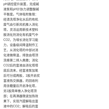
pH调控提升装置，完成碱
液泵和pH计协力调整酸碱
平衡度。气体吸附象限：
经清洗塔净化水后的有机
废气由引新风机推入消化
塔，灵活运用新技术塑料
胺消化剂消化有机废气中
CO2，为增长消化学习能
力，设备级间降温制作工
艺，从消化塔的中部对消
化液做降温，排放由塔顶
洗條第二排入典雅；消化
CO2后的富液由消化塔塔
底后流来，经富液泵加氧
后可分成两股，1股开启贫
富液热交换器，的回收利
用含糖量后开启净化塔，
另1股简单推入净化塔顶
部；在再沸器微波加热效
果下，实现汽提解吸出富
液中的CO2；解吸后的富