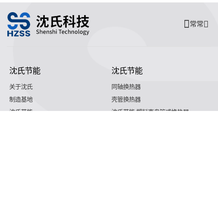
常常
沈氏节能
沈氏节能
关于沈氏
同轴换热器
制造基地
壳管换热器
沈氏节能
沈氏节能:塑料壳盘管式换热器
研发创新
沈氏节能:印刷电路板式换热器（PCHE）
新闻媒体
板翅式换热器（PFHE）
沈氏节能
板壳换热器
微反应器
沈氏节能
服务支持
HVAC
沈氏服务
冷链/冷藏
下载文档