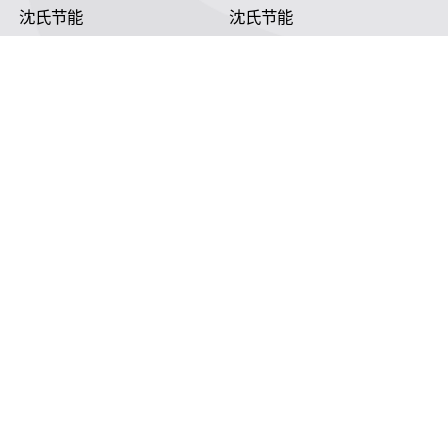
沈氏节能
沈氏节能
关于沈氏
同轴换热器
制造基地
壳管换热器
沈氏节能
沈氏节能:塑料壳盘管式换热器
研发创新
沈氏节能:印刷电路板式换热器（PCHE）
新闻媒体
沈氏节能:板翅式换热器（PFHE）
沈氏节能
板壳换热器
微反应器
沈氏节能
服务支持
HVAC
沈氏服务
冷链/冷藏
下载文档
家电/食品
全球服务网络
绿色电力
定制服务
海工船舶
视频
氢能源
子公司
航空 & 航天
杭州微控