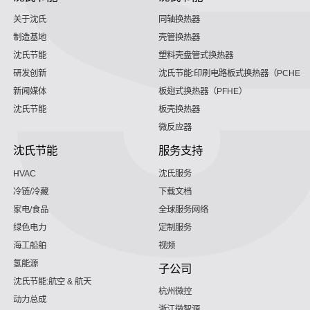
关于沈氏
同轴换热器
制造基地
壳管换热器
沈氏节能
塑料壳盘管式换热器
研发创新
沈氏节能:印刷电路板式换热器（PCHE）
新闻媒体
板翅式换热器（PFHE）
沈氏节能
板壳换热器
微反应器
沈氏节能
服务支持
HVAC
沈氏服务
冷链/冷藏
下载文档
家电/食品
全球服务网络
绿色电力
定制服务
海工船舶
视频
氢能源
子公司
沈氏节能:航空 & 航天
杭州微控
动力总成
浙江微智源