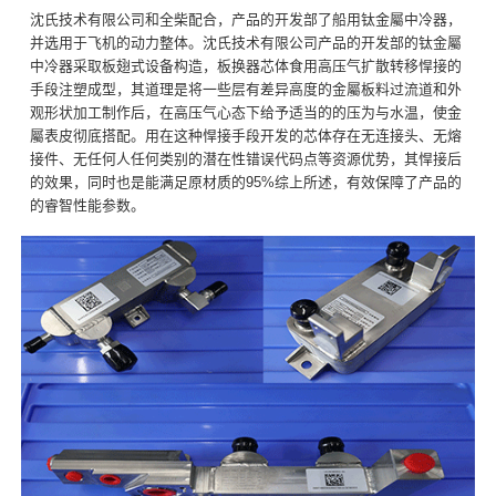
沈氏技术有限公司和全柴配合，产品的开发部了船用钛金屬中冷器，
并选用于飞机的动力整体。沈氏技术有限公司产品的开发部的钛金屬
中冷器采取板翅式设备构造，板换器芯体食用高压气扩散转移悍接的
手段注塑成型，其道理是将一些层有差异高度的金屬板料过流道和外
观形状加工制作后，在高压气心态下给予适当的的压为与水温，使金
屬表皮彻底搭配。用在这种悍接手段开发的芯体存在无连接头、无熔
接件、无任何人任何类别的潜在性错误代码点等资源优势，其悍接后
的效果，同时也是能满足原材质的95%综上所述，有效保障了产品的
的睿智性能参数。