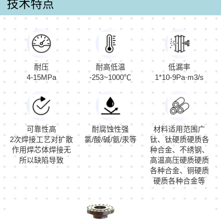
技术特点
耐压
耐高低温
低漏率
4-15MPa
-253~1000℃
1*10-9Pa·m3/s
可靠性高
耐腐蚀性强
材料适用范围广
2次焊接工艺对扩散
氯/酸/碱/氨/汞等
钛、钛硬质硬质各
作用焊芯体焊接无
种合金、不绣钢、
所以缺陷导致
高温高压硬质硬质
各种合金、铜硬质
硬质各种合金等