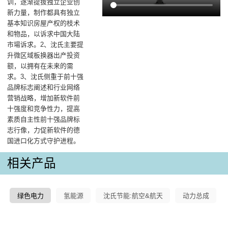
训，逐渐提拔独立企业创
新力量，制作都具有独立
基本知识房屋产权的枝术
和物品，以诉求中国大陆
市場诉求。2、沈氏主要提
升微区域板换器出产投资
额，以拥有在未来的需
求。3、沈氏侧重于前十强
品牌标志阐述和行业网络
营销战略，增加新软件前
十强度和竞争性力，提高
素质自主性前十强品牌标
志行像，力促新软件的德
国进口化方式守护进程。
相关产品
绿色电力
氢能源
沈氏节能:航空&航天
动力总成