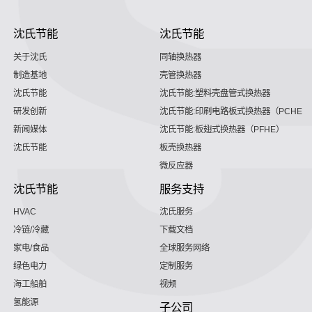
沈氏节能
沈氏节能
关于沈氏
同轴换热器
制造基地
壳管换热器
沈氏节能
沈氏节能:塑料壳盘管式换热器
研发创新
沈氏节能:印刷电路板式换热器（PCHE）
新闻媒体
沈氏节能:板翅式换热器（PFHE）
沈氏节能
板壳换热器
微反应器
沈氏节能
服务支持
HVAC
沈氏服务
冷链/冷藏
下载文档
家电/食品
全球服务网络
绿色电力
定制服务
海工船舶
视频
氢能源
子公司